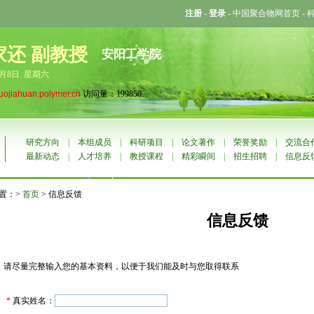
注册
-
登录
-
中国聚合物网首页
-
家还 副教授
安阳工学院
8月8日 星期六
luojiahuan.polymer.cn
访问量：199850
研究方向
|
本组成员
|
科研项目
|
论文著作
|
荣誉奖励
|
交流合
最新动态
|
人才培养
|
教授课程
|
精彩瞬间
|
招生招聘
|
信息反
置：>
首页
> 信息反馈
信息反馈
请尽量完整输入您的基本资料，以便于我们能及时与您取得联系
*
真实姓名：