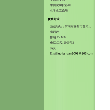
中国化学仪器网
化学化工论坛
联系方式
通信地址：河南省安阳市黄河大
道西段
邮编:455000
电话:0372-2909733
传真:
Email:
luojiahuan2008@163.com