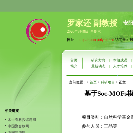
罗家还 副教授
安
2026年8月8日 星期六
网址：
luojiahuan.polymer.cn
访问量：199
首页
研究方向
|
本组成员
简介
最新动态
|
人才培养
当前位置：>
首页
>
科研项目
> 正文
基于Soc-MO
相关链接
项目类别：自然科学基金
木士春教授课题组
参与人员：王晶等
中国聚合物网
中国流变网