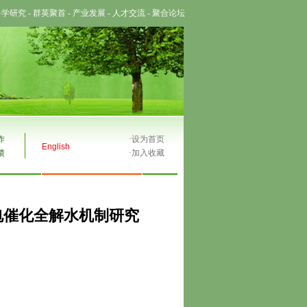
科学研究
-
群英聚首
-
产业发展
-
人才交流
-
聚合论坛
作
·
设为首页
English
馈
·
加入收藏
电催化全解水机制研究