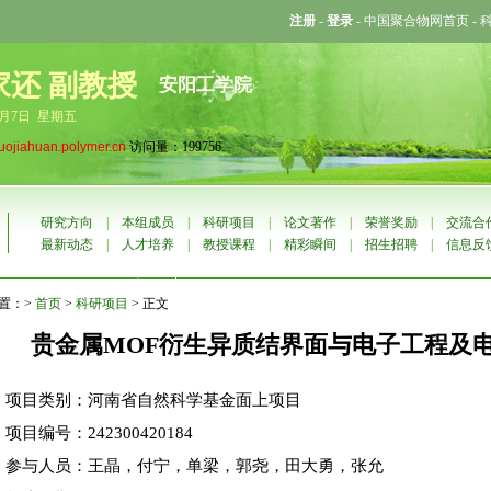
注册
-
登录
-
中国聚合物网首页
-
家还 副教授
安阳工学院
8月7日 星期五
luojiahuan.polymer.cn
访问量：199756
研究方向
|
本组成员
|
科研项目
|
论文著作
|
荣誉奖励
|
交流合
最新动态
|
人才培养
|
教授课程
|
精彩瞬间
|
招生招聘
|
信息反
置：>
首页
>
科研项目
> 正文
贵金属MOF衍生异质结界面与电子工程及
项目类别：河南省自然科学基金面上项目
项目编号：242300420184
参与人员：王晶，付宁，单梁，郭尧，田大勇，张允