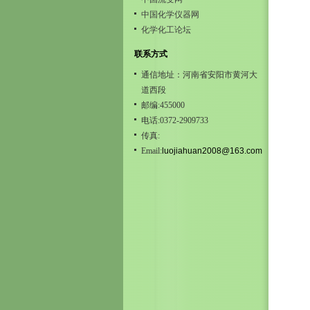
中国化学仪器网
化学化工论坛
联系方式
通信地址：河南省安阳市黄河大
道西段
邮编:455000
电话:0372-2909733
传真:
Email:
luojiahuan2008@163.com