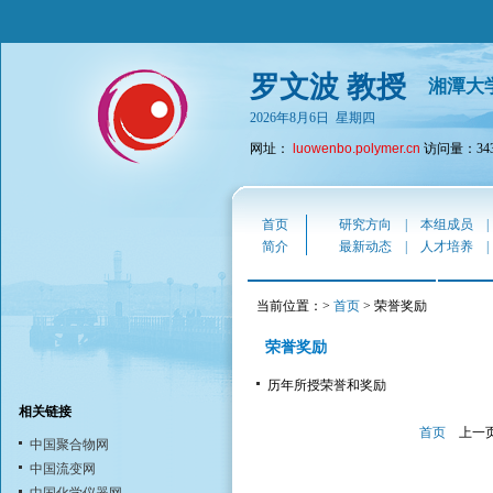
罗文波 教授
湘潭大
2026年8月6日 星期四
网址：
luowenbo.polymer.cn
访问量：343
首页
研究方向
|
本组成员
简介
最新动态
|
人才培养
当前位置：>
首页
> 荣誉奖励
荣誉奖励
历年所授荣誉和奖励
相关链接
首页
上一
中国聚合物网
中国流变网