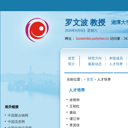
罗文波 教授
湘潭大
2026年8月8日 星期六
网址：
luowenbo.polymer.cn
访问量：343
首页
研究方向
|
本组成员
简介
最新动态
|
人才培养
当前位置：>
首页
> 人才培养
人才培养
肖明华
王初红
相关链接
唐欣
中国聚合物网
谭江华
中国流变网
李其扶