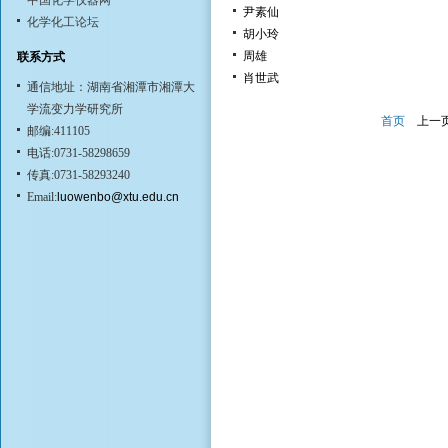
中国化学仪器网
尹素仙
化学化工论坛
胡小玲
周雄
联系方式
肖世武
通信地址：湖南省湘潭市湘潭大
学流变力学研究所
首页
上一
邮编:411105
电话:0731-58298659
传真:0731-58293240
Email:
luowenbo@xtu.edu.cn