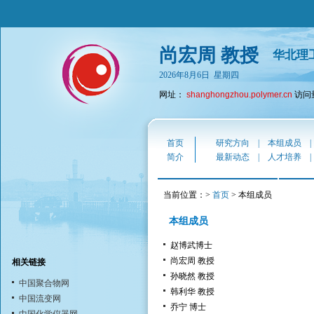
尚宏周 教授
华北理
2026年8月6日 星期四
网址：
shanghongzhou.polymer.cn
访问量
首页
研究方向
|
本组成员
简介
最新动态
|
人才培养
当前位置：>
首页
> 本组成员
本组成员
赵博武博士
尚宏周 教授
相关链接
孙晓然 教授
中国聚合物网
韩利华 教授
中国流变网
乔宁 博士