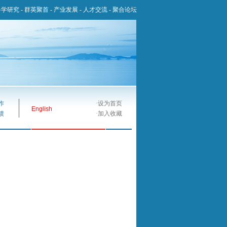
科学研究
-
群英聚首
-
产业发展
-
人才交流
-
聚合论坛
作
·
设为首页
English
馈
·
加入收藏