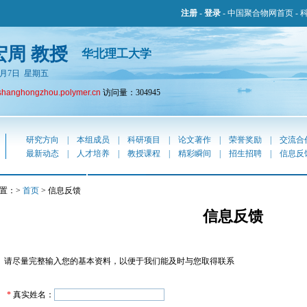
注册
-
登录
-
中国聚合物网首页
-
宏周 教授
华北理工大学
年8月7日 星期五
shanghongzhou.polymer.cn
访问量：304945
研究方向
|
本组成员
|
科研项目
|
论文著作
|
荣誉奖励
|
交流合
最新动态
|
人才培养
|
教授课程
|
精彩瞬间
|
招生招聘
|
信息反
置：>
首页
> 信息反馈
信息反馈
请尽量完整输入您的基本资料，以便于我们能及时与您取得联系
*
真实姓名：