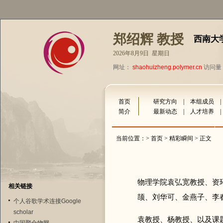
郑绍辉 教授
西南大
2026年8月9日 星期日
网址：
shaohuizheng.polymer.cn
访问量：
首页
研究方向
|
本组成员
简介
最新动态
|
人才培养
当前位置：>
首页
>
精彩瞬间
> 正文
物理学院袁弘宽教授、资
相关链接
颉、刘华可、金燕子、李
个人谷歌学术连接Google
scholar
袁教授、杨教授、以及课