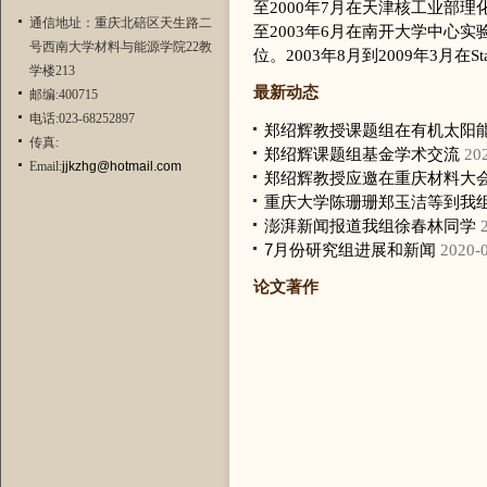
至2000年7月在天津核工业部理
通信地址：重庆北碚区天生路二
至2003年6月在南开大学中心
号西南大学材料与能源学院22教
位。2003年8月到2009年3月在State Un
学楼213
最新动态
邮编:400715
电话:023-68252897
郑绍辉教授课题组在有机太阳
传真:
郑绍辉课题组基金学术交流
20
Email:
jjkzhg@hotmail.com
郑绍辉教授应邀在重庆材料大
重庆大学陈珊珊郑玉洁等到我
澎湃新闻报道我组徐春林同学
7月份研究组进展和新闻
2020-
论文著作