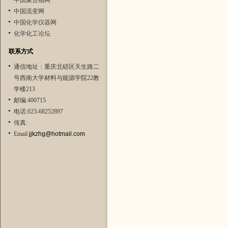
中国聚合物网
中国流变网
中国化学仪器网
化学化工论坛
联系方式
通信地址：重庆北碚区天生路二
号西南大学材料与能源学院22教
学楼213
邮编:400715
电话:023-68252897
传真:
Email:
jjkzhg@hotmail.com