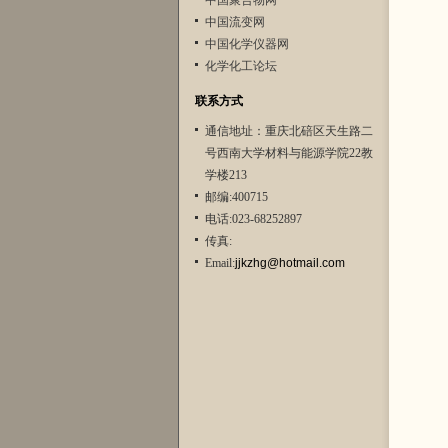
中国聚合物网
中国流变网
中国化学仪器网
化学化工论坛
联系方式
通信地址：重庆北碚区天生路二
号西南大学材料与能源学院22教
学楼213
邮编:400715
电话:023-68252897
传真:
Email:
jjkzhg@hotmail.com