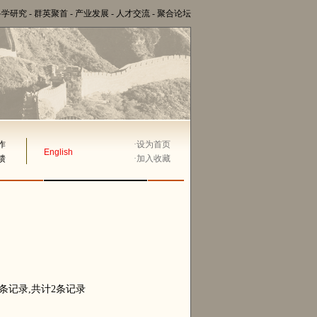
科学研究
-
群英聚首
-
产业发展
-
人才交流
-
聚合论坛
作
·
设为首页
English
馈
·
加入收藏
0条记录,共计2条记录