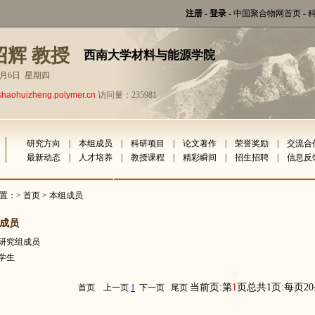
注册
-
登录
-
中国聚合物网首页
-
绍辉 教授
西南大学材料与能源学院
年8月6日 星期四
shaohuizheng.polymer.cn
访问量：235981
研究方向
|
本组成员
|
科研项目
|
论文著作
|
荣誉奖励
|
交流合
最新动态
|
人才培养
|
教授课程
|
精彩瞬间
|
招生招聘
|
信息反
置：>
首页
> 本组成员
成员
研究组成员
学生
当前页:第
1
页总共1页:每页2
首页
上一页
1
下一页
尾页