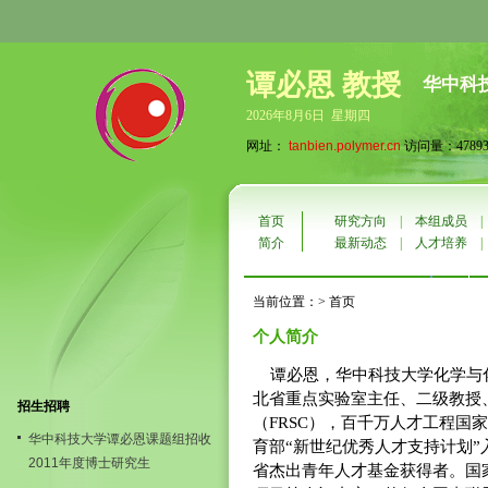
谭必恩 教授
华中科
2026年8月6日 星期四
网址：
tanbien.polymer.cn
访问量：47893
首页
研究方向
|
本组成员
简介
最新动态
|
人才培养
当前位置：> 首页
个人简介
谭必恩，华中科技大学化学与
北省重点实验室主任、二级教授
招生招聘
（FRSC），百千万人才工程国
华中科技大学谭必恩课题组招收
育部“新世纪优秀人才支持计划”
2011年度博士研究生
省杰出青年人才基金获得者。国