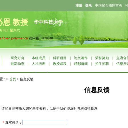
注册
-
登录
-
中国聚合物网首页
-
必恩 教授
华中科技大学
8月8日 星期六
tanbien.polymer.cn
访问量：479240
研究方向
|
本组成员
|
科研项目
|
论文著作
|
荣誉奖励
|
交流合
最新动态
|
人才培养
|
教授课程
|
精彩瞬间
|
招生招聘
|
信息反
置：>
首页
> 信息反馈
信息反馈
请尽量完整输入您的基本资料，以便于我们能及时与您取得联系
*
真实姓名：