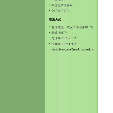
中国化学仪器网
化学化工论坛
联系方式
通信地址：武汉市珞瑜路1037号
邮编:430074
电话:027-87558172
传真:027-87543632
Email:
bien.tan@mail.hust.edu.cn