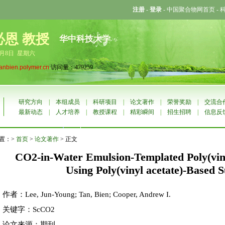
注册
-
登录
-
中国聚合物网首页
-
必恩 教授
华中科技大学
8月8日 星期六
tanbien.polymer.cn
访问量：479259
研究方向
|
本组成员
|
科研项目
|
论文著作
|
荣誉奖励
|
交流合
最新动态
|
人才培养
|
教授课程
|
精彩瞬间
|
招生招聘
|
信息反
置：>
首页
>
论文著作
> 正文
CO2-in-Water Emulsion-Templated Poly(viny
Using Poly(vinyl acetate)-Based S
作者：Lee, Jun-Young; Tan, Bien; Cooper, Andrew I.
关键字：ScCO2
论文来源：期刊