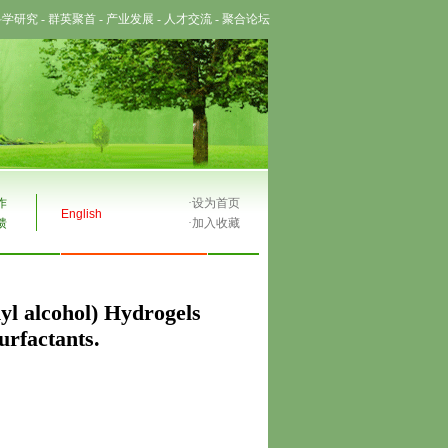
科学研究
-
群英聚首
-
产业发展
-
人才交流
-
聚合论坛
作
·
设为首页
English
馈
·
加入收藏
l alcohol) Hydrogels
urfactants.