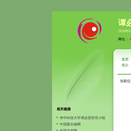
谭
2026年
网址：
首页
简介
当前位
相关链接
华中科技大学谭必恩研究小组
中国聚合物网
中国流变网