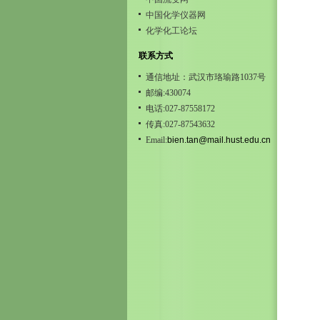
中国化学仪器网
化学化工论坛
联系方式
通信地址：武汉市珞瑜路1037号
邮编:430074
电话:027-87558172
传真:027-87543632
Email:
bien.tan@mail.hust.edu.cn