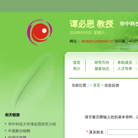
谭必恩 教授
华中科
2026年8月8日 星期六
网址：
tanbien.polymer.cn
访问量：47925
首页
研究方向
|
本组成员
简介
最新动态
|
人才培养
当前位置：>
首页
> 信息反馈
相关链接
请尽量完整输入您的基本资料，
华中科技大学谭必恩研究小组
中国聚合物网
*
真实姓名：
中国流变网