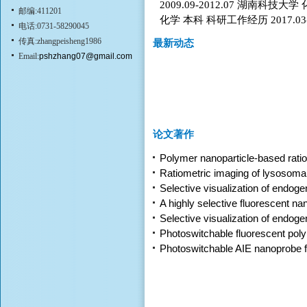
2009.09-2012.07 湖南科技大学
邮编:411201
化学 本科 科研工作经历 2017.03-
电话:0731-58290045
传真:zhangpeisheng1986
最新动态
Email:
pshzhang07@gmail.com
论文著作
Polymer nanoparticle-based ratiom
Ratiometric imaging of lysosoma
Selective visualization of endog
A highly selective fluorescent n
Selective visualization of endoge
Photoswitchable fluorescent polym
Photoswitchable AIE nanoprobe fo