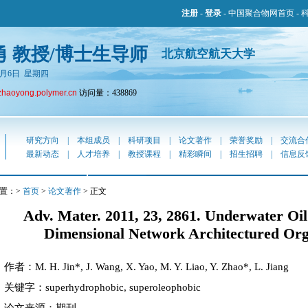
注册
-
登录
-
中国聚合物网首页
-
勇 教授/博士生导师
北京航空航天大学
年8月6日 星期四
zhaoyong.polymer.cn
访问量：438869
研究方向
|
本组成员
|
科研项目
|
论文著作
|
荣誉奖励
|
交流合
最新动态
|
人才培养
|
教授课程
|
精彩瞬间
|
招生招聘
|
信息反
置：>
首页
>
论文著作
> 正文
Adv. Mater. 2011, 23, 2861. Underwater Oi
Dimensional Network Architectured Org
作者：M. H. Jin*, J. Wang, X. Yao, M. Y. Liao, Y. Zhao*, L. Jiang
关键字：superhydrophobic, superoleophobic