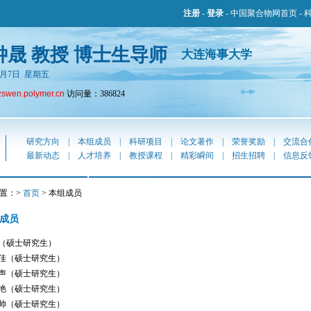
注册
-
登录
-
中国聚合物网首页
-
钟晟 教授 博士生导师
大连海事大学
年8月7日 星期五
zswen.polymer.cn
访问量：386824
研究方向
|
本组成员
|
科研项目
|
论文著作
|
荣誉奖励
|
交流合
最新动态
|
人才培养
|
教授课程
|
精彩瞬间
|
招生招聘
|
信息反
置：>
首页
> 本组成员
成员
（硕士研究生）
佳（硕士研究生）
声（硕士研究生）
艳（硕士研究生）
帅（硕士研究生）