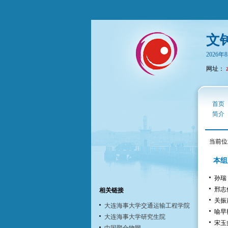
文
2026
网址：
首页
简介
当前位
本组
孙瑞
邢志
相关链接
关振
大连海事大学交通运输工程学院
喻早
大连海事大学研究生院
宋玉