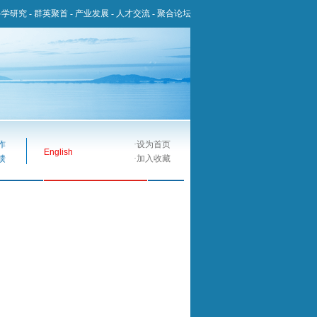
科学研究
-
群英聚首
-
产业发展
-
人才交流
-
聚合论坛
作
·
设为首页
English
馈
·
加入收藏