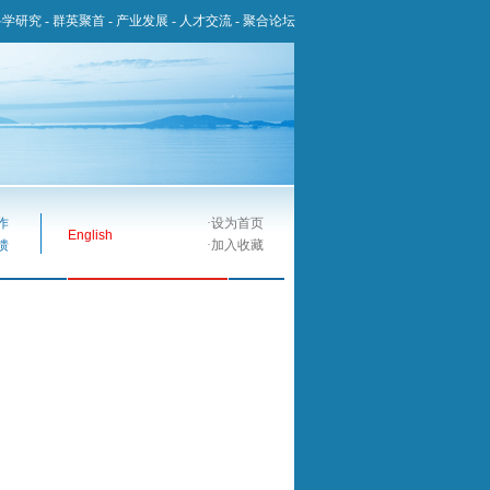
科学研究
-
群英聚首
-
产业发展
-
人才交流
-
聚合论坛
作
·
设为首页
English
馈
·
加入收藏