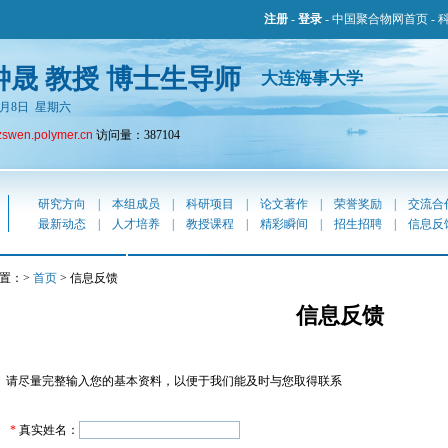
注册
-
登录
-
中国聚合物网首页
-
钟晟 教授 博士生导师
大连海事大学
年8月8日 星期六
zswen.polymer.cn
访问量：387104
研究方向
|
本组成员
|
科研项目
|
论文著作
|
荣誉奖励
|
交流合
最新动态
|
人才培养
|
教授课程
|
精彩瞬间
|
招生招聘
|
信息反
置：>
首页
> 信息反馈
信息反馈
请尽量完整输入您的基本资料，以便于我们能及时与您取得联系
*
真实姓名：