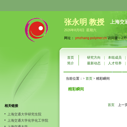
张永明 教授
上海交
2026年8月8日 星期六
网址：
ymzhang.polymer.cn
访问量：2351
首页
研究方向
|
本组成员
简介
最新动态
|
人才培养
当前位置：>
首页
> 精彩瞬间
精彩瞬间
首页
上一
相关链接
上海交通大学研究生院
上海交通大学化学化工学院
上海交通大学