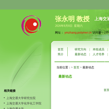
张永明 教授
上海交
2026年8月8日 星期六
网址：
ymzhang.polymer.cn
访问量：2351
首页
研究方向
|
本组成员
简介
最新动态
|
人才培养
当前位置：>
首页
> 最新动态
最新动态
首
相关链接
上海交通大学研究生院
上海交通大学化学化工学院
上海交通大学