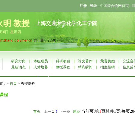
注册
-
登录
-
中国聚合物网首页
-
永明 教授
上海交通大学化学化工学院
8月6日 星期四
ymzhang.polymer.cn
访问量：235017
研究方向
|
本组成员
|
科研项目
|
论文著作
|
荣誉奖励
|
交流合
最新动态
|
人才培养
|
教授课程
|
精彩瞬间
|
招生招聘
|
信息反
置：>
首页
> 教授课程
课程
当前页:第
1
页总共1页:每页2
首页
上一页
1
下一页
尾页