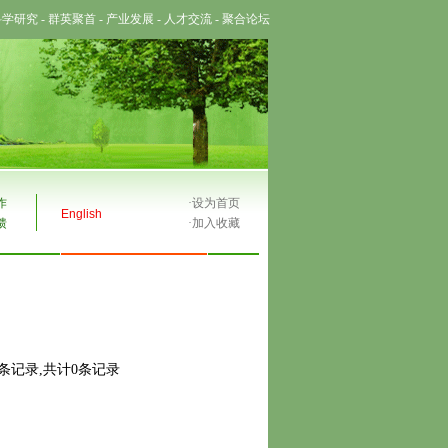
科学研究
-
群英聚首
-
产业发展
-
人才交流
-
聚合论坛
作
·
设为首页
English
馈
·
加入收藏
0条记录,共计0条记录